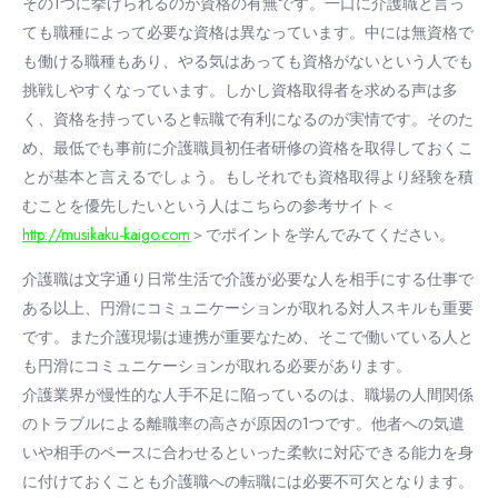
その1つに挙げられるのが資格の有無です。一口に介護職と言っ
ても職種によって必要な資格は異なっています。中には無資格で
も働ける職種もあり、やる気はあっても資格がないという人でも
挑戦しやすくなっています。しかし資格取得者を求める声は多
く、資格を持っていると転職で有利になるのが実情です。そのた
め、最低でも事前に介護職員初任者研修の資格を取得しておくこ
とが基本と言えるでしょう。もしそれでも資格取得より経験を積
むことを優先したいという人はこちらの参考サイト＜
http://musikaku-kaigo.com
＞でポイントを学んでみてください。
介護職は文字通り日常生活で介護が必要な人を相手にする仕事で
ある以上、円滑にコミュニケーションが取れる対人スキルも重要
です。また介護現場は連携が重要なため、そこで働いている人と
も円滑にコミュニケーションが取れる必要があります。
介護業界が慢性的な人手不足に陥っているのは、職場の人間関係
のトラブルによる離職率の高さが原因の1つです。他者への気遣
いや相手のペースに合わせるといった柔軟に対応できる能力を身
に付けておくことも介護職への転職には必要不可欠となります。