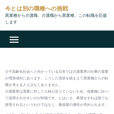
Skip
今とは別の職種への挑戦
to
異業種から介護職、介護職から異業種、この転職を応援
content
します
少子高齢化社会へと向かっている日本では介護業界の仕事の需要
が増加傾向にあります。こうした現状を踏まえて異業種からの転
職を考える人も少なくありません。
介護業界は需要に対して人材が足りていないため、他業種に比べ
て採用されやすいのが特徴です。とはいえ、希望をすれば誰でも
採用されるというわけではなく、最低限の適性が求められます。